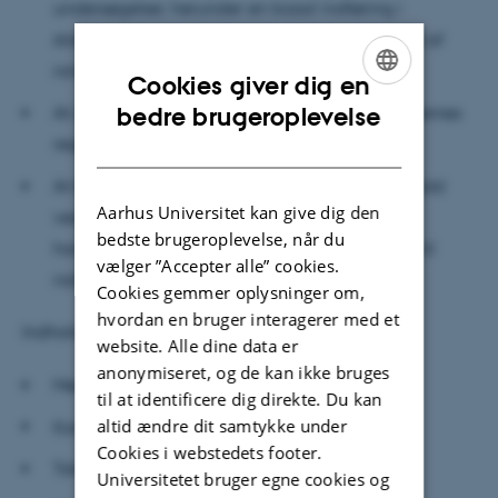
undersøgelser, herunder en basal indføring i
statistiske metoder til planlægning og analyse af
randomiserede kliniske undersøgelser.
Cookies giver dig en
ENGLISH
bedre brugeroplevelse
At gøre kursisterne bekendte med myndighedernes
regelsæt herfor, herunder GCP/GLP.
DANISH
At beskrive baggrund, regler og praktiske forhold
Aarhus Universitet kan give dig den
vedrørende lægemidlers samfunds- og
bedste brugeroplevelse, når du
handelsmæssige betydning især med hensyn til
vælger ”Accepter alle” cookies.
nationale forhold.
Cookies gemmer oplysninger om,
hvordan en bruger interagerer med et
Indhold:
website. Alle dine data er
anonymiseret, og de kan ikke bruges
Medicinalkemi og lægemiddeludvikling.
til at identificere dig direkte. Du kan
altid ændre dit samtykke under
Karakterisering af virkningsprofil.
Cookies i webstedets footer.
Toksikologi og non-klinisk farmakologi.
Universitetet bruger egne cookies og