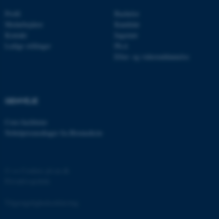
Profil
Bachelor
JSESSIONID
Oracle Corporation
Medarbejdere
Kandidat
.au.dk
Kontakt
Ingeniør
Ledige stillinger
Ph.d.
Efter- og videreuddannelse
ARRAffinity
Microsoft Corporation
.mitstudie.au.dk
GENVEJE
Core-faciliteter
esctx
Microsoft Corporation
.login.microsoftonline.com
Nobelprismodtager fra Biomedicin
fpc
Microsoft Corporation
login.microsoftonline.com
©
—
Cookies på au.dk
__cf_bm
Cloudflare Inc.
Privatlivspolitik
.pure.au.dk
Tilgængelighedserklæring