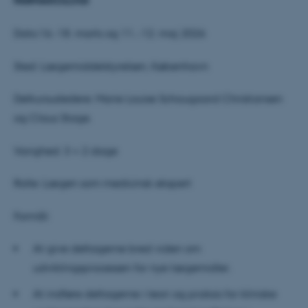
FARMAKOLOGI
Dato:16.-18. marts og 11..-12. maj 2026
Sted: Lægemiddelstyrelsen, København
Delkursusledere: Marie Louise Schougaard Christiansen
og Claus Stage.
Varighed: 3 + 2 dage
Rolle: Lægen som medicinsk ekspert
Formål:
At give deltagerne bred viden om
udviklingsprocessen for nye lægemidler.
At indføre deltagerne i teori og praksis for kliniske