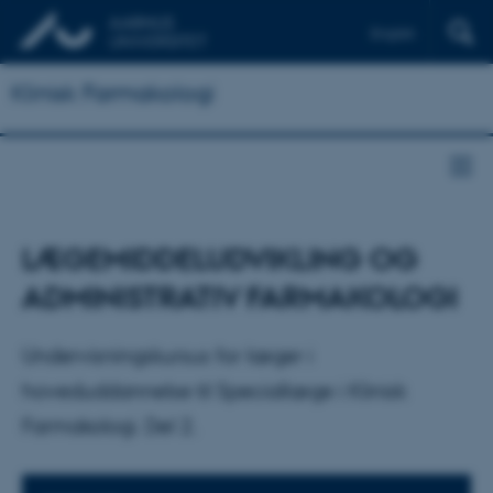
English
Klinisk Farmakologi
LÆGEMIDDELUDVIKLING OG
ADMINISTRATIV FARMAKOLOGI
Undervisningskursus for læger i
hoveduddannelse til Speciallæge i Klinisk
Farmakologi. Del 2.