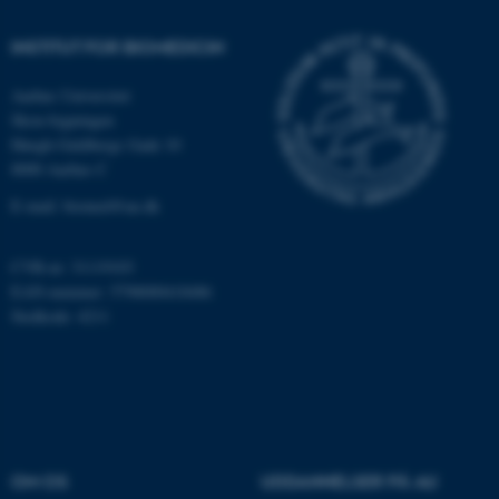
.au.dk
INSTITUT FOR BIOMEDICIN
Aarhus Universitet
fe_typo_user
Typo3 Association
Skou-bygningen
.au.dk
Høegh-Guldbergs Gade 10
8000 Aarhus C
E-mail: biomed@au.dk
CVR-nr: 31119103
EAN-nummer: 5798000418486
Stedkode: 4211
ASP.NET_SessionId
Microsoft Corporation
.au.dk
OM OS
UDDANNELSER PÅ AU