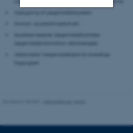
udleveringscirkulæret, regler for lægemiddelnavne.
Opbygning af Lægemiddelstyrelsen.
Nødvendige
Statistiske
Marketing
Ansvars- og erstatningsforhold.
Funktionelle
Uklassificerede
Apotekervæsenet, lægemiddelkomitéer,
lægemiddelinformation, reklameregler.
Uddannelse i lægemiddellære for forskellige
Nødvendige cookies hjælper
med at gøre hjemmesiden
faggrupper.
brugbar ved at aktivere nogle
grundlæggende funktioner
som navigation mm.
Hjemmesiden kan ikke
fungerer uden disse cookies.
Revideret 21.08.2025
-
Webredaktionen, Health
Navn
Udbyder / Domæne
be_typo_user
TYPO3 Association