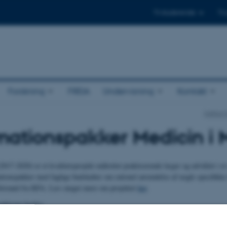
Til studerende
Til
Forskning
FREIA
Undervisning
Kontakt
Institut
mationspakker Medicin i 
2017-2020) er et kvalitetsprojekt målrettet praktiserende læger og udviklet i
mationspakker med faglige budskaber om rationel anvendelse af nogle specifikk
bistand fra KFA. Læs meget mere om projektet
her
.
akkerne herfra: