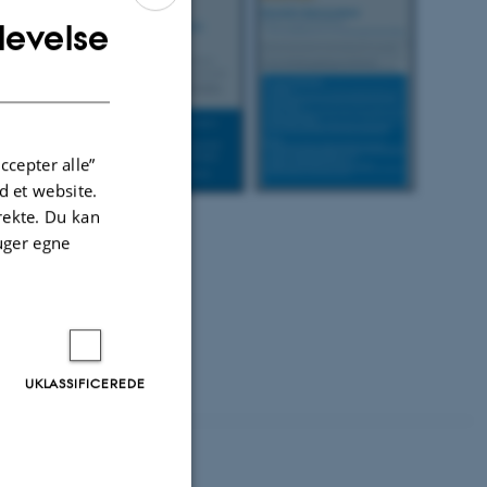
levelse
ENGLISH
DANISH
ccepter alle”
 et website.
irekte. Du kan
uger egne
UKLASSIFICEREDE