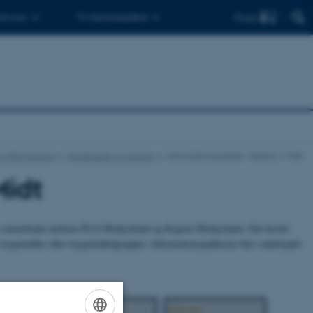
Find
 ph.d.er
Til medarbejdere
 for Biomedicin
Redskaber til Medicin
Informationspakker Medicin i Midt
Midt
 et samarbejde mellem PLO Midtjylland og Region Midtjylland. Det består
e lægemidler eller lægemiddelgrupper. Informationspakkerne blev udarbejdet