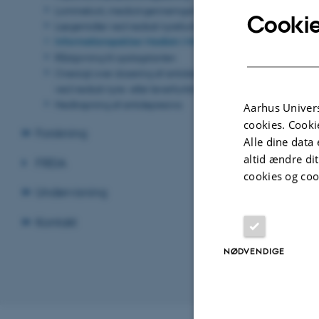
Lommekort, medicingennemgang
Cookie
Lægemidler ved nedsat nyrefunktion
Informationspakker Medicin i Midt
Rådgivning til opslagstavlen
Oversigt over dosering af antidiabetika
ved nedsat nyre- eller leverfunktion
Nedtrapning af antidepresiva
Aarhus Univers
cookies. Cooki
Forskning
Alle dine data 
altid ændre di
FREIA
cookies og coo
Undervisning
Kontakt
NØDVENDIGE
Revideret 21.08