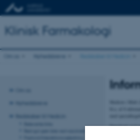
Klinisk Farmakologi
Om os
Nyhedsbreve
Redskaber til Medicin
Infor
Om os
Medicin i Midt (
Nyhedsbreve
bl.a. af 8 infor
med speciallæge
Redskaber til Medicin
Relevante links
Download også p
Rød-gul-grøn liste ved vaccination
Paxlovid Interaktionsvejledning