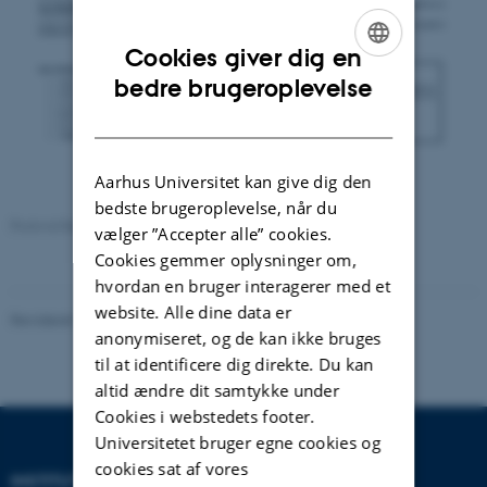
Cookies giver dig en
ENGLISH
bedre brugeroplevelse
DANISH
Aarhus Universitet kan give dig den
bedste brugeroplevelse, når du
Paxlovid Interaktionsvejledning
vælger ”Accepter alle” cookies.
Cookies gemmer oplysninger om,
hvordan en bruger interagerer med et
website. Alle dine data er
Revideret 21.08.2025
-
Ellen Kristensen
anonymiseret, og de kan ikke bruges
til at identificere dig direkte. Du kan
altid ændre dit samtykke under
Cookies i webstedets footer.
Universitetet bruger egne cookies og
cookies sat af vores
INSTITUT FOR BIOMEDICIN