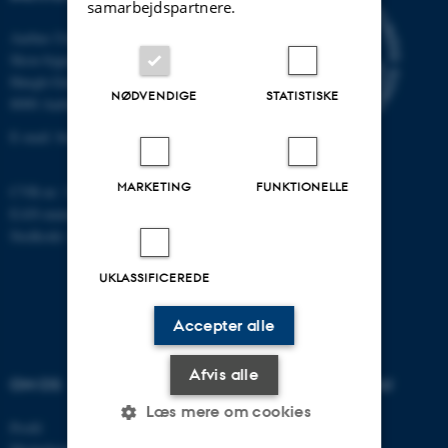
samarbejdspartnere.
Aarhus Universitet
Skou-bygningen
Høegh-Guldbergs Gade 10
NØDVENDIGE
STATISTISKE
8000 Aarhus C
E-mail: biomed@au.dk
MARKETING
FUNKTIONELLE
CVR-nr: 31119103
EAN-nummer: 5798000418486
Stedkode: 4211
UKLASSIFICEREDE
Accepter alle
Afvis alle
OM OS
UDDANNELSER PÅ AU
Læs mere om cookies
Profil
Bachelor