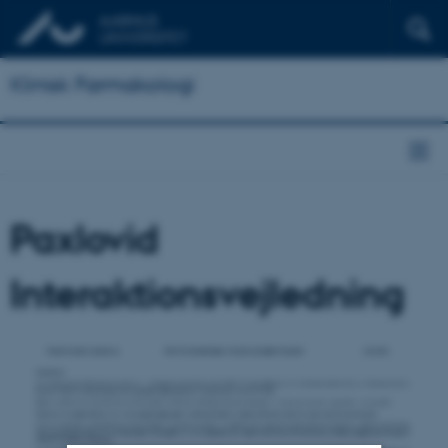
Klinisk Farmakologi
Paxlovid
Interaktionsvejledning