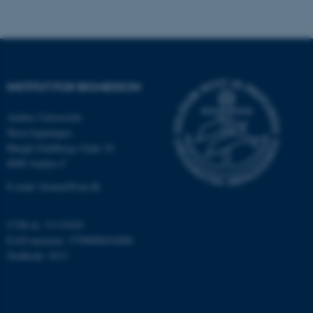
Nødvendige cookies hjælper
med at gøre hjemmesiden
brugbar ved at aktivere nogle
grundlæggende funktioner
som navigation mm.
Hjemmesiden kan ikke
INSTITUT FOR BIOMEDICIN
fungerer uden disse cookies.
Aarhus Universitet
Skou-bygningen
Høegh-Guldbergs Gade 10
Navn
Udbyder / Domæne
8000 Aarhus C
be_typo_user
TYPO3 Association
E-mail: biomed@au.dk
.au.dk
CVR-nr: 31119103
EAN-nummer: 5798000418486
fe_typo_user
Typo3 Association
Stedkode: 4211
.au.dk