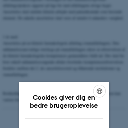
afdelings/praksis opgaver på lige for med afdelingens øvrige læger.
Ansættelse skal omfatte klinisk arbejde med patientkontakt som bærende
element. De enkelte ansættelser skal være af mindst 6 måneders varighed.
1 år med:
Ansættelse på en klinisk farmakologisk afdeling (stamafdelingen). Den
uddannelsesansvarlige overlæge på stamafdelingen sikrer at erhvervelsen af
de klinisk farmakologiske kompetencer gennemføres fuldt ud. Der skal for
hver enkelt uddannelsessøgende aftales hvorledes kompetenceerhvervelsen
fordeles mellem det 2. års ansættelsessted og tilhørende institutioner og
stamafdelingen.
Rækkefølgen af ansættelserne/ansættelsessteder i hoveduddannelsen kan
Cookies giver dig en
variere for de enkelte individuelle forløb.
ENGLISH
bedre brugeroplevelse
DANISH