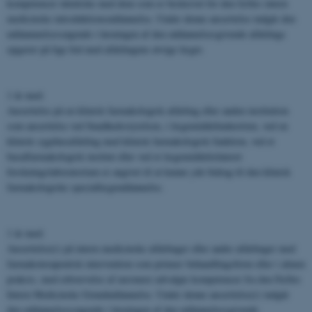
kompetencer identiske med dem som er beskrevet for den fælles intern
medicinske introduktionsuddannelse. Under denne ansættelse indgår den
uddannnelsessøgende i løsningen af den uddannelsesgivende afdelings
opgaver på lige fod med afdelingens øvrige læger.
1 år med:
Ansættelse på en klinisk farmakologisk afdeling eller anden institution
som ansættelse ved Sundhedsstyrelsen, i lægemiddelindustrien, ved en
klinisk sygehusafdeling med klinisk farmakologisk funktion, ved et
basalfarmakologisk institut eller ved et lægemiddelrelateret
forskningslaboratorium er angivet til at kunne yde bidrag til den klinisk
farmakologiske speciallægeuddannelse.
1 år med:
Ansættelse(r) på intern medicinske afdelinger eller andre afdelinger med
farmakoterapeutisk intervention som primær behandlingsform eller i almen
praksis, med erhvervelse af nærmere udvalgte kompetencer fra den Fælles
Intern Medicinske Grunduddannelse. Under denne ansættelse(r) indgår
den uddannelsessøgende i løsningen af den uddannelsesgivende