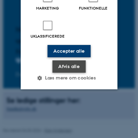
MARKETING
FUNKTIONELLE
UKLASSIFICEREDE
Accepter alle
Afvis alle
Læs mere om cookies
Se ledige stillinger her:
Nødvendige
Statistiske
Marketing
Sundhedsjobs.dk
Funktionelle
Uklassificerede
Revideret 04.03.2026
-
Ellen Kristensen